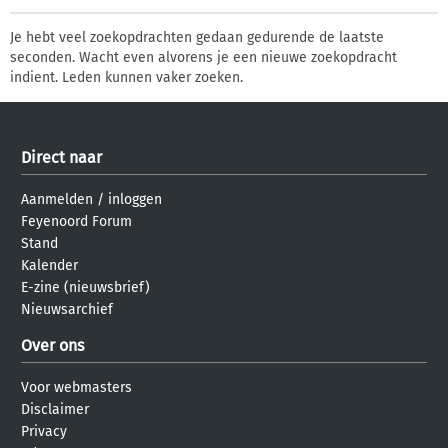
Je hebt veel zoekopdrachten gedaan gedurende de laatste
seconden. Wacht even alvorens je een nieuwe zoekopdracht
indient. Leden kunnen vaker zoeken.
Direct naar
Aanmelden
/
inloggen
Feyenoord Forum
Stand
Kalender
E-zine (nieuwsbrief)
Nieuwsarchief
Over ons
Voor webmasters
Disclaimer
Privacy