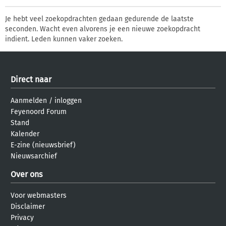
Je hebt veel zoekopdrachten gedaan gedurende de laatste
seconden. Wacht even alvorens je een nieuwe zoekopdracht
indient. Leden kunnen vaker zoeken.
Direct naar
Aanmelden
/
inloggen
Feyenoord Forum
Stand
Kalender
E-zine (nieuwsbrief)
Nieuwsarchief
Over ons
Voor webmasters
Disclaimer
Privacy