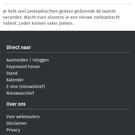
Je hebt veel zoekopdrachten gedaan gedurende de laatste
seconden. Wacht even alvorens je een nieuwe zoekopdracht
indient. Leden kunnen vaker zoeken.
Direct naar
Aanmelden
/
inloggen
Feyenoord Forum
Stand
Kalender
E-zine (nieuwsbrief)
Nieuwsarchief
Over ons
Voor webmasters
Disclaimer
Privacy