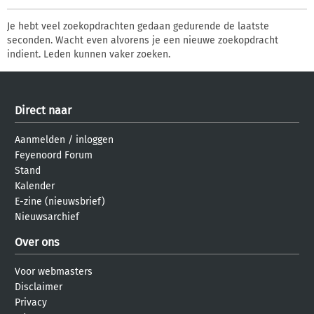
Je hebt veel zoekopdrachten gedaan gedurende de laatste
seconden. Wacht even alvorens je een nieuwe zoekopdracht
indient. Leden kunnen vaker zoeken.
Direct naar
Aanmelden
/
inloggen
Feyenoord Forum
Stand
Kalender
E-zine (nieuwsbrief)
Nieuwsarchief
Over ons
Voor webmasters
Disclaimer
Privacy