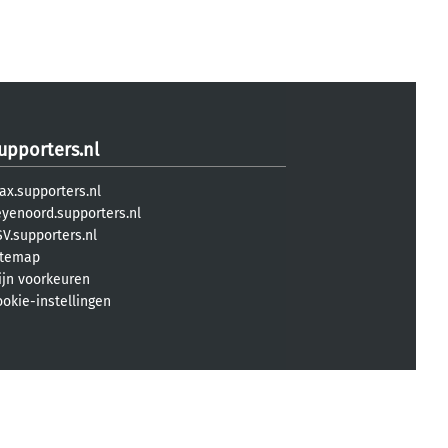
upporters.nl
ax.supporters.nl
eyenoord.supporters.nl
V.supporters.nl
itemap
ijn voorkeuren
ookie-instellingen