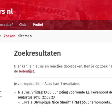
teractief
Club
Profiel
e
Zoeken
Sitemap
Zoekresultaten
Hier kan je nieuws en reacties doorzoeken. Ben je op zoek na
de
ledenlijst
.
Je zoekopdracht in
Alles
had
1
resultaten.
Nieuws, Vrijdag 13.00 uur loting voorronde EL: Feyenoord de
augustus 2013, 22:08:23
...Praia Olympique Nice Sheriff
Tirasapol
Chernomorets..