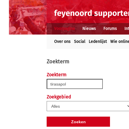
Voorpagina
Nieuws
Forums
In
Over ons
Social
Ledenlijst
Wie onlin
Zoekterm
Zoekterm
Zoekgebied