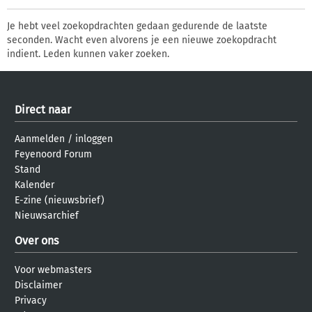
Je hebt veel zoekopdrachten gedaan gedurende de laatste
seconden. Wacht even alvorens je een nieuwe zoekopdracht
indient. Leden kunnen vaker zoeken.
Direct naar
Aanmelden
/
inloggen
Feyenoord Forum
Stand
Kalender
E-zine (nieuwsbrief)
Nieuwsarchief
Over ons
Voor webmasters
Disclaimer
Privacy