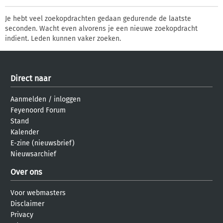
Je hebt veel zoekopdrachten gedaan gedurende de laatste
seconden. Wacht even alvorens je een nieuwe zoekopdracht
indient. Leden kunnen vaker zoeken.
Direct naar
Aanmelden
/
inloggen
Feyenoord Forum
Stand
Kalender
E-zine (nieuwsbrief)
Nieuwsarchief
Over ons
Voor webmasters
Disclaimer
Privacy