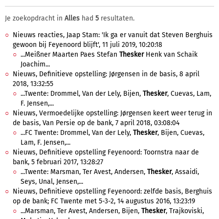
Je zoekopdracht in
Alles
had
5
resultaten.
Nieuws reacties, Jaap Stam: 'Ik ga er vanuit dat Steven Berghuis
gewoon bij Feyenoord blijft', 11 juli 2019, 10:20:18
...Meißner Maarten Paes Stefan
Thesker
Henk van Schaik
Joachim...
Nieuws, Definitieve opstelling: Jørgensen in de basis, 8 april
2018, 13:32:55
...Twente: Drommel, Van der Lely, Bijen,
Thesker
, Cuevas, Lam,
F. Jensen,...
Nieuws, Vermoedelijke opstelling: Jørgensen keert weer terug in
de basis, Van Persie op de bank, 7 april 2018, 03:08:04
...FC Twente: Drommel, Van der Lely,
Thesker
, Bijen, Cuevas,
Lam, F. Jensen,...
Nieuws, Definitieve opstelling Feyenoord: Toornstra naar de
bank, 5 februari 2017, 13:28:27
...Twente: Marsman, Ter Avest, Andersen,
Thesker
, Assaidi,
Seys, Unal, Jensen,...
Nieuws, Definitieve opstelling Feyenoord: zelfde basis, Berghuis
op de bank; FC Twente met 5-3-2, 14 augustus 2016, 13:23:19
...Marsman, Ter Avest, Andersen, Bijen,
Thesker
, Trajkoviski,