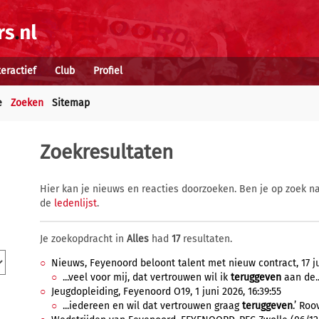
teractief
Club
Profiel
e
Zoeken
Sitemap
Zoekresultaten
Hier kan je nieuws en reacties doorzoeken. Ben je op zoek na
de
ledenlijst
.
Je zoekopdracht in
Alles
had
17
resultaten.
Nieuws, Feyenoord beloont talent met nieuw contract, 17 ju
...veel voor mij, dat vertrouwen wil ik
teruggeven
aan de..
Jeugdopleiding, Feyenoord O19, 1 juni 2026, 16:39:55
...iedereen en wil dat vertrouwen graag
teruggeven
.’ Roo