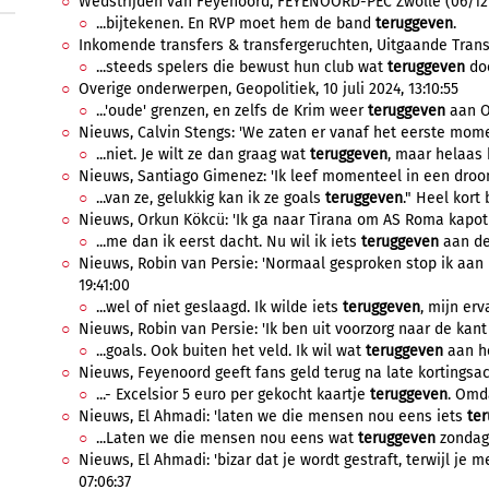
Wedstrijden van Feyenoord, FEYENOORD-PEC Zwolle (06/12/2
...bijtekenen. En RVP moet hem de band
teruggeven
.
Inkomende transfers & transfergeruchten, Uitgaande Transfe
...steeds spelers die bewust hun club wat
teruggeven
doo
Overige onderwerpen, Geopolitiek, 10 juli 2024, 13:10:55
...'oude' grenzen, en zelfs de Krim weer
teruggeven
aan Oe
Nieuws, Calvin Stengs: 'We zaten er vanaf het eerste momen
...niet. Je wilt ze dan graag wat
teruggeven
, maar helaas 
Nieuws, Santiago Gimenez: 'Ik leef momenteel in een droom'
...van ze, gelukkig kan ik ze goals
teruggeven
." Heel kort 
Nieuws, Orkun Kökcü: 'Ik ga naar Tirana om AS Roma kapot t
...me dan ik eerst dacht. Nu wil ik iets
teruggeven
aan de 
Nieuws, Robin van Persie: 'Normaal gesproken stop ik aan h
19:41:00
...wel of niet geslaagd. Ik wilde iets
teruggeven
, mijn erv
Nieuws, Robin van Persie: 'Ik ben uit voorzorg naar de kant
...goals. Ook buiten het veld. Ik wil wat
teruggeven
aan he
Nieuws, Feyenoord geeft fans geld terug na late kortingsact
...- Excelsior 5 euro per gekocht kaartje
teruggeven
. Omd
Nieuws, El Ahmadi: 'laten we die mensen nou eens iets
te
...Laten we die mensen nou eens wat
teruggeven
zondag.
Nieuws, El Ahmadi: 'bizar dat je wordt gestraft, terwijl je
07:06:37