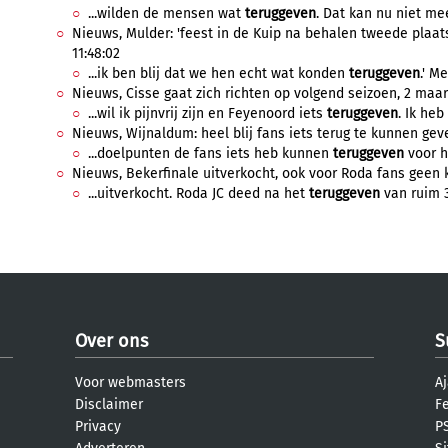
...wilden de mensen wat
teruggeven
. Dat kan nu niet mee
Nieuws, Mulder: 'feest in de Kuip na behalen tweede plaa
11:48:02
...ik ben blij dat we hen echt wat konden
teruggeven
.' M
Nieuws, Cisse gaat zich richten op volgend seizoen, 2 maart
...wil ik pijnvrij zijn en Feyenoord iets
teruggeven
. Ik heb
Nieuws, Wijnaldum: heel blij fans iets terug te kunnen geve
...doelpunten de fans iets heb kunnen
teruggeven
voor h
Nieuws, Bekerfinale uitverkocht, ook voor Roda fans geen ka
...uitverkocht. Roda JC deed na het
teruggeven
van ruim 3
Over ons
S
Voor webmasters
Aj
Disclaimer
F
Privacy
PS