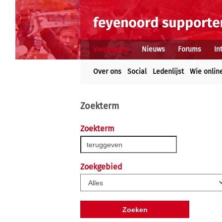
Voorpagina
Nieuws
Forums
In
Over ons
Social
Ledenlijst
Wie onlin
Zoekterm
Zoekterm
Zoekgebied