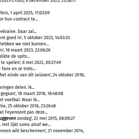
025-21:00), 6 december 2025, 23:38:11
rs, 1 april 2025, 17:03:09
r hun contract te...
kraine. Daar zal...
t goed in', 5 oktober 2023, 14:03:33
hebben we niet kunnen...
, 16 maart 2023, 22:06:26
blikte de spits...
e spelen', 6 mei 2022, 00:27:49
fans en ze trots...
et einde van dit seizoen', 24 oktober 2018,
aringen delen. Ik...
 gegaan', 18 maart 2018, 18:48:08
t voetbal. Waar ik...
ie, 25 oktober 2016, 23:26:48
at Feyenoord pas deze...
ruggeven
zondag', 22 mei 2015, 08:08:27
 Het lijkt soms alsof we...
 mensen wilt beschermen', 21 november 2014,