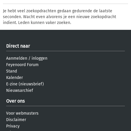
Je hebt veel zoekopdrachten gedaan gedurende de laatste
seconden. Wacht even alvorens je een nieuwe zoekopdracht
indient. Leden kunnen vaker zoeken.
Direct naar
Aanmelden
/
inloggen
Feyenoord Forum
Stand
Kalender
E-zine (nieuwsbrief)
Nieuwsarchief
Over ons
Voor webmasters
Disclaimer
Privacy