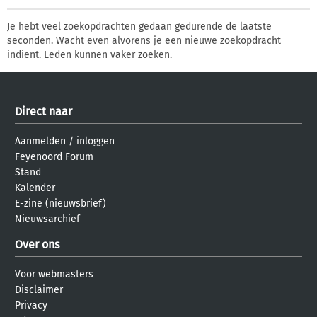
Je hebt veel zoekopdrachten gedaan gedurende de laatste
seconden. Wacht even alvorens je een nieuwe zoekopdracht
indient. Leden kunnen vaker zoeken.
Direct naar
Aanmelden
/
inloggen
Feyenoord Forum
Stand
Kalender
E-zine (nieuwsbrief)
Nieuwsarchief
Over ons
Voor webmasters
Disclaimer
Privacy