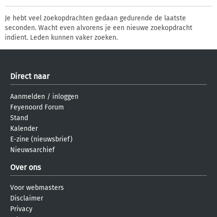
Je hebt veel zoekopdrachten gedaan gedurende de laatste
seconden. Wacht even alvorens je een nieuwe zoekopdracht
indient. Leden kunnen vaker zoeken.
Direct naar
Aanmelden
/
inloggen
Feyenoord Forum
Stand
Kalender
E-zine (nieuwsbrief)
Nieuwsarchief
Over ons
Voor webmasters
Disclaimer
Privacy