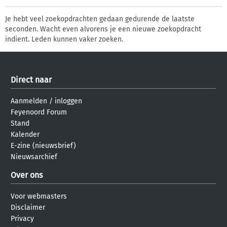
Je hebt veel zoekopdrachten gedaan gedurende de laatste
seconden. Wacht even alvorens je een nieuwe zoekopdracht
indient. Leden kunnen vaker zoeken.
Direct naar
Aanmelden
/
inloggen
Feyenoord Forum
Stand
Kalender
E-zine (nieuwsbrief)
Nieuwsarchief
Over ons
Voor webmasters
Disclaimer
Privacy