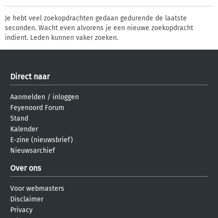
Je hebt veel zoekopdrachten gedaan gedurende de laatste
seconden. Wacht even alvorens je een nieuwe zoekopdracht
indient. Leden kunnen vaker zoeken.
Direct naar
Aanmelden
/
inloggen
Feyenoord Forum
Stand
Kalender
E-zine (nieuwsbrief)
Nieuwsarchief
Over ons
Voor webmasters
Disclaimer
Privacy