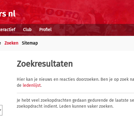
teractief
Club
Profiel
e
Zoeken
Sitemap
Zoekresultaten
Hier kan je nieuws en reacties doorzoeken. Ben je op zoek na
de
ledenlijst
.
Je hebt veel zoekopdrachten gedaan gedurende de laatste s
zoekopdracht indient. Leden kunnen vaker zoeken.