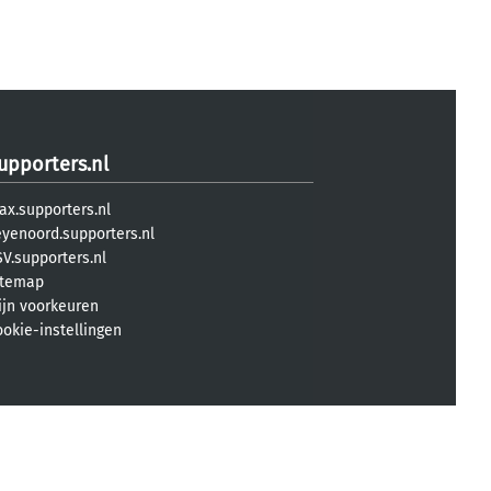
upporters.nl
ax.supporters.nl
eyenoord.supporters.nl
V.supporters.nl
itemap
ijn voorkeuren
ookie-instellingen