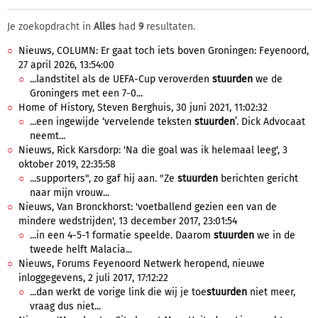
Je zoekopdracht in
Alles
had
9
resultaten.
Nieuws, COLUMN: Er gaat toch iets boven Groningen: Feyenoord,
27 april 2026, 13:54:00
...landstitel als de UEFA-Cup veroverden
stuurden
we de
Groningers met een 7-0...
Home of History, Steven Berghuis, 30 juni 2021, 11:02:32
...een ingewijde ‘vervelende teksten
stuurden
’. Dick Advocaat
neemt...
Nieuws, Rick Karsdorp: 'Na die goal was ik helemaal leeg', 3
oktober 2019, 22:35:58
...supporters", zo gaf hij aan. "Ze
stuurden
berichten gericht
naar mijn vrouw...
Nieuws, Van Bronckhorst: 'voetballend gezien een van de
mindere wedstrijden', 13 december 2017, 23:01:54
...in een 4-5-1 formatie speelde. Daarom
stuurden
we in de
tweede helft Malacia...
Nieuws, Forums Feyenoord Netwerk heropend, nieuwe
inloggegevens, 2 juli 2017, 17:12:22
...dan werkt de vorige link die wij je toe
stuurden
niet meer,
vraag dus niet...