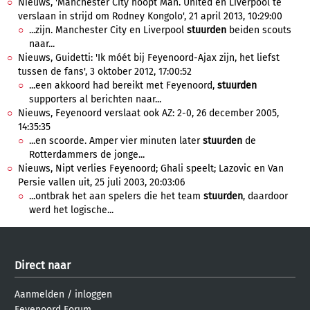
Nieuws, 'Manchester City hoopt Man. United en Liverpool te
verslaan in strijd om Rodney Kongolo', 21 april 2013, 10:29:00
...zijn. Manchester City en Liverpool
stuurden
beiden scouts
naar...
Nieuws, Guidetti: 'Ik móét bij Feyenoord-Ajax zijn, het liefst
tussen de fans', 3 oktober 2012, 17:00:52
...een akkoord had bereikt met Feyenoord,
stuurden
supporters al berichten naar...
Nieuws, Feyenoord verslaat ook AZ: 2-0, 26 december 2005,
14:35:35
...en scoorde. Amper vier minuten later
stuurden
de
Rotterdammers de jonge...
Nieuws, Nipt verlies Feyenoord; Ghali speelt; Lazovic en Van
Persie vallen uit, 25 juli 2003, 20:03:06
...ontbrak het aan spelers die het team
stuurden
, daardoor
werd het logische...
Direct naar
Aanmelden
/
inloggen
Feyenoord Forum