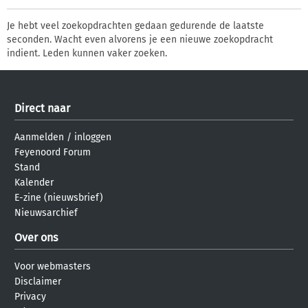
Je hebt veel zoekopdrachten gedaan gedurende de laatste
seconden. Wacht even alvorens je een nieuwe zoekopdracht
indient. Leden kunnen vaker zoeken.
Direct naar
Aanmelden
/
inloggen
Feyenoord Forum
Stand
Kalender
E-zine (nieuwsbrief)
Nieuwsarchief
Over ons
Voor webmasters
Disclaimer
Privacy