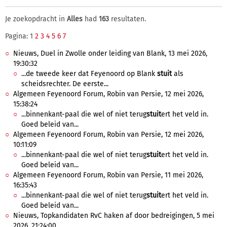
Je zoekopdracht in
Alles
had
163
resultaten.
Pagina: 1
2
3
4
5
6
7
Nieuws, Duel in Zwolle onder leiding van Blank, 13 mei 2026,
19:30:32
...de tweede keer dat Feyenoord op Blank
stuit
als
scheidsrechter. De eerste...
Algemeen Feyenoord Forum, Robin van Persie, 12 mei 2026,
15:38:24
...binnenkant-paal die wel of niet terug
stuit
ert het veld in.
Goed beleid van...
Algemeen Feyenoord Forum, Robin van Persie, 12 mei 2026,
10:11:09
...binnenkant-paal die wel of niet terug
stuit
ert het veld in.
Goed beleid van...
Algemeen Feyenoord Forum, Robin van Persie, 11 mei 2026,
16:35:43
...binnenkant-paal die wel of niet terug
stuit
ert het veld in.
Goed beleid van...
Nieuws, Topkandidaten RvC haken af door bedreigingen, 5 mei
2026, 21:24:00