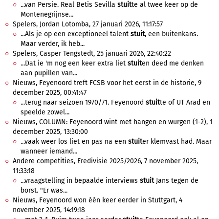
...van Persie. Real Betis Sevilla
stuit
te al twee keer op de
Montenegrijnse...
Spelers, Jordan Lotomba, 27 januari 2026, 11:17:57
...Als je op een exceptioneel talent
stuit
, een buitenkans.
Maar verder, ik heb...
Spelers, Casper Tengstedt, 25 januari 2026, 22:40:22
...Dat ie 'm nog een keer extra liet
stuit
en deed me denken
aan pupillen van...
Nieuws, Feyenoord treft FCSB voor het eerst in de historie, 9
december 2025, 00:41:47
...terug naar seizoen 1970/71. Feyenoord
stuit
te of UT Arad en
speelde zowel...
Nieuws, COLUMN: Feyenoord wint met hangen en wurgen (1-2), 1
december 2025, 13:30:00
...vaak weer los liet en pas na een
stuit
er klemvast had. Maar
wanneer iemand...
Andere competities, Eredivisie 2025/2026, 7 november 2025,
11:33:18
...vraagstelling in bepaalde interviews
stuit
Jans tegen de
borst. "Er was...
Nieuws, Feyenoord won één keer eerder in Stuttgart, 4
november 2025, 14:19:18