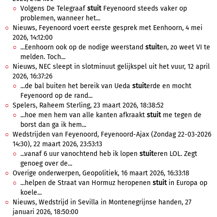
Volgens De Telegraaf
stuit
Feyenoord steeds vaker op
problemen, wanneer het...
Nieuws, Feyenoord voert eerste gesprek met Eenhoorn, 4 mei
2026, 14:12:00
...Eenhoorn ook op de nodige weerstand
stuit
en, zo weet VI te
melden. Toch...
Nieuws, NEC sleept in slotminuut gelijkspel uit het vuur, 12 april
2026, 16:37:26
...de bal buiten het bereik van Ueda
stuit
erde en mocht
Feyenoord op de rand...
Spelers, Raheem Sterling, 23 maart 2026, 18:38:52
...hoe men hem van alle kanten afkraakt
stuit
me tegen de
borst dan ga ik hem...
Wedstrijden van Feyenoord, Feyenoord-Ajax (Zondag 22-03-2026
14:30), 22 maart 2026, 23:53:13
...vanaf 6 uur vanochtend heb ik lopen
stuit
eren LOL. Zegt
genoeg over de...
Overige onderwerpen, Geopolitiek, 16 maart 2026, 16:33:18
...helpen de Straat van Hormuz heropenen
stuit
in Europa op
koele...
Nieuws, Wedstrijd in Sevilla in Montenegrijnse handen, 27
januari 2026, 18:50:00