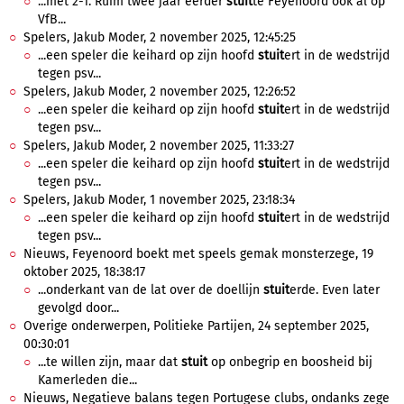
...met 2-1. Ruim twee jaar eerder
stuit
te Feyenoord ook al op
VfB...
Spelers, Jakub Moder, 2 november 2025, 12:45:25
...een speler die keihard op zijn hoofd
stuit
ert in de wedstrijd
tegen psv...
Spelers, Jakub Moder, 2 november 2025, 12:26:52
...een speler die keihard op zijn hoofd
stuit
ert in de wedstrijd
tegen psv...
Spelers, Jakub Moder, 2 november 2025, 11:33:27
...een speler die keihard op zijn hoofd
stuit
ert in de wedstrijd
tegen psv...
Spelers, Jakub Moder, 1 november 2025, 23:18:34
...een speler die keihard op zijn hoofd
stuit
ert in de wedstrijd
tegen psv...
Nieuws, Feyenoord boekt met speels gemak monsterzege, 19
oktober 2025, 18:38:17
...onderkant van de lat over de doellijn
stuit
erde. Even later
gevolgd door...
Overige onderwerpen, Politieke Partijen, 24 september 2025,
00:30:01
...te willen zijn, maar dat
stuit
op onbegrip en boosheid bij
Kamerleden die...
Nieuws, Negatieve balans tegen Portugese clubs, ondanks zege