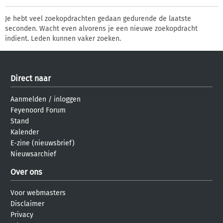
Je hebt veel zoekopdrachten gedaan gedurende de laatste
seconden. Wacht even alvorens je een nieuwe zoekopdracht
indient. Leden kunnen vaker zoeken.
Direct naar
Aanmelden
/
inloggen
Feyenoord Forum
Stand
Kalender
E-zine (nieuwsbrief)
Nieuwsarchief
Over ons
Voor webmasters
Disclaimer
Privacy