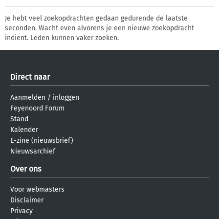
Je hebt veel zoekopdrachten gedaan gedurende de laatste
seconden. Wacht even alvorens je een nieuwe zoekopdracht
indient. Leden kunnen vaker zoeken.
Direct naar
Aanmelden
/
inloggen
Feyenoord Forum
Stand
Kalender
E-zine (nieuwsbrief)
Nieuwsarchief
Over ons
Voor webmasters
Disclaimer
Privacy