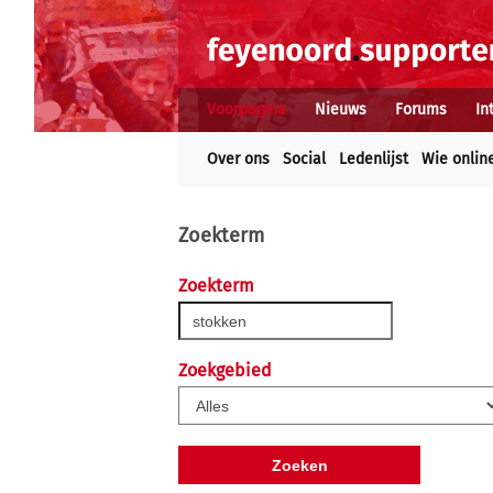
Voorpagina
Nieuws
Forums
In
Over ons
Social
Ledenlijst
Wie onlin
Zoekterm
Zoekterm
Zoekgebied