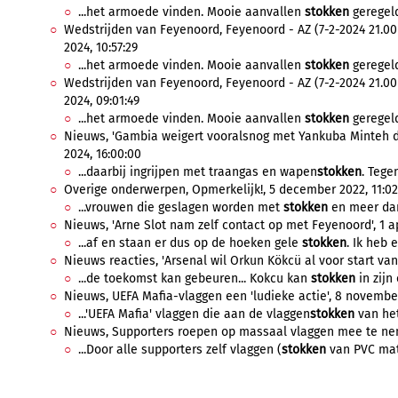
...het armoede vinden. Mooie aanvallen
stokken
geregeld
Wedstrijden van Feyenoord, Feyenoord - AZ (7-2-2024 21.00
2024, 10:57:29
...het armoede vinden. Mooie aanvallen
stokken
geregeld
Wedstrijden van Feyenoord, Feyenoord - AZ (7-2-2024 21.00
2024, 09:01:49
...het armoede vinden. Mooie aanvallen
stokken
geregeld
Nieuws, 'Gambia weigert vooralsnog met Yankuba Minteh de
2024, 16:00:00
...daarbij ingrijpen met traangas en wapen
stokken
. Tege
Overige onderwerpen, Opmerkelijk!, 5 december 2022, 11:02
...vrouwen die geslagen worden met
stokken
en meer dan
Nieuws, 'Arne Slot nam zelf contact op met Feyenoord', 1 apr
...af en staan er dus op de hoeken gele
stokken
. Ik heb 
Nieuws reacties, 'Arsenal wil Orkun Kökcü al voor start van
...de toekomst kan gebeuren... Kokcu kan
stokken
in zijn 
Nieuws, UEFA Mafia-vlaggen een 'ludieke actie', 8 november
...'UEFA Mafia' vlaggen die aan de vlaggen
stokken
van het
Nieuws, Supporters roepen op massaal vlaggen mee te nem
...Door alle supporters zelf vlaggen (
stokken
van PVC mate