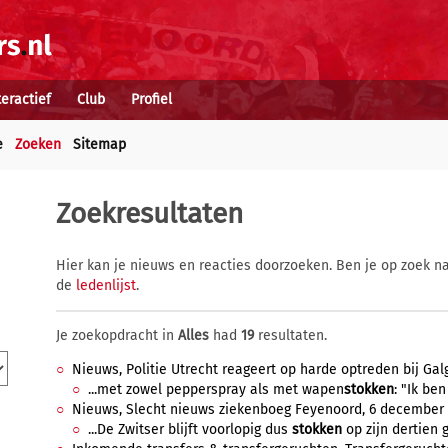
teractief
Club
Profiel
e
Zoeken
Sitemap
Zoekresultaten
Hier kan je nieuws en reacties doorzoeken. Ben je op zoek na
de
ledenlijst
.
Je zoekopdracht in
Alles
had
19
resultaten.
Nieuws, Politie Utrecht reageert op harde optreden bij Galg
...met zowel pepperspray als met wapen
stokken
: "Ik be
Nieuws, Slecht nieuws ziekenboeg Feyenoord, 6 december 2
...De Zwitser blijft voorlopig dus
stokken
op zijn dertien 