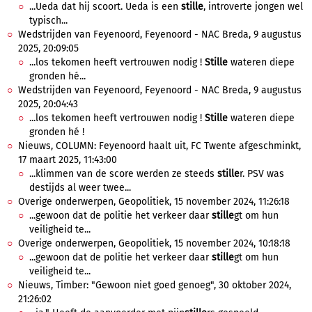
...Ueda dat hij scoort. Ueda is een
stille
, introverte jongen wel
typisch...
Wedstrijden van Feyenoord, Feyenoord - NAC Breda, 9 augustus
2025, 20:09:05
...los tekomen heeft vertrouwen nodig !
Stille
wateren diepe
gronden hé...
Wedstrijden van Feyenoord, Feyenoord - NAC Breda, 9 augustus
2025, 20:04:43
...los tekomen heeft vertrouwen nodig !
Stille
wateren diepe
gronden hé !
Nieuws, COLUMN: Feyenoord haalt uit, FC Twente afgeschminkt,
17 maart 2025, 11:43:00
...klimmen van de score werden ze steeds
stille
r. PSV was
destijds al weer twee...
Overige onderwerpen, Geopolitiek, 15 november 2024, 11:26:18
...gewoon dat de politie het verkeer daar
stille
gt om hun
veiligheid te...
Overige onderwerpen, Geopolitiek, 15 november 2024, 10:18:18
...gewoon dat de politie het verkeer daar
stille
gt om hun
veiligheid te...
Nieuws, Timber: "Gewoon niet goed genoeg", 30 oktober 2024,
21:26:02