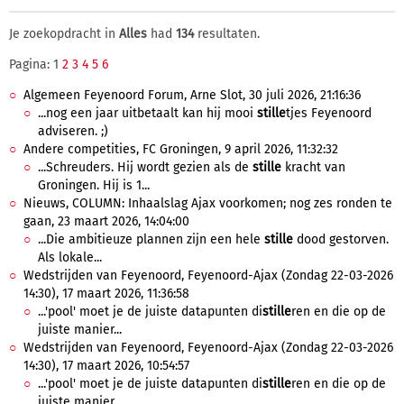
Je zoekopdracht in
Alles
had
134
resultaten.
Pagina: 1
2
3
4
5
6
Algemeen Feyenoord Forum, Arne Slot, 30 juli 2026, 21:16:36
...nog een jaar uitbetaalt kan hij mooi
stille
tjes Feyenoord
adviseren. ;)
Andere competities, FC Groningen, 9 april 2026, 11:32:32
...Schreuders. Hij wordt gezien als de
stille
kracht van
Groningen. Hij is 1...
Nieuws, COLUMN: Inhaalslag Ajax voorkomen; nog zes ronden te
gaan, 23 maart 2026, 14:04:00
...Die ambitieuze plannen zijn een hele
stille
dood gestorven.
Als lokale...
Wedstrijden van Feyenoord, Feyenoord-Ajax (Zondag 22-03-2026
14:30), 17 maart 2026, 11:36:58
...'pool' moet je de juiste datapunten di
stille
ren en die op de
juiste manier...
Wedstrijden van Feyenoord, Feyenoord-Ajax (Zondag 22-03-2026
14:30), 17 maart 2026, 10:54:57
...'pool' moet je de juiste datapunten di
stille
ren en die op de
juiste manier...