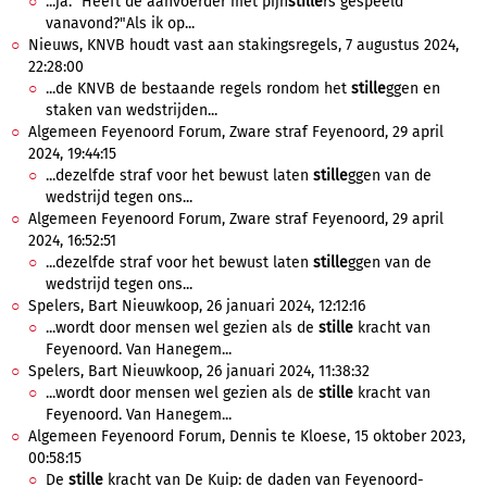
...ja." Heeft de aanvoerder met pijn
stille
rs gespeeld
vanavond?"Als ik op...
Nieuws, KNVB houdt vast aan stakingsregels, 7 augustus 2024,
22:28:00
...de KNVB de bestaande regels rondom het
stille
ggen en
staken van wedstrijden...
Algemeen Feyenoord Forum, Zware straf Feyenoord, 29 april
2024, 19:44:15
...dezelfde straf voor het bewust laten
stille
ggen van de
wedstrijd tegen ons...
Algemeen Feyenoord Forum, Zware straf Feyenoord, 29 april
2024, 16:52:51
...dezelfde straf voor het bewust laten
stille
ggen van de
wedstrijd tegen ons...
Spelers, Bart Nieuwkoop, 26 januari 2024, 12:12:16
...wordt door mensen wel gezien als de
stille
kracht van
Feyenoord. Van Hanegem...
Spelers, Bart Nieuwkoop, 26 januari 2024, 11:38:32
...wordt door mensen wel gezien als de
stille
kracht van
Feyenoord. Van Hanegem...
Algemeen Feyenoord Forum, Dennis te Kloese, 15 oktober 2023,
00:58:15
De
stille
kracht van De Kuip: de daden van Feyenoord-