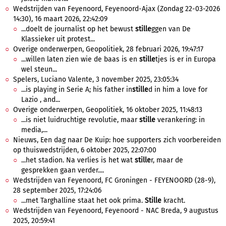
Wedstrijden van Feyenoord, Feyenoord-Ajax (Zondag 22-03-2026
14:30), 16 maart 2026, 22:42:09
...doelt de journalist op het bewust
stille
ggen van De
Klassieker uit protest...
Overige onderwerpen, Geopolitiek, 28 februari 2026, 19:47:17
...willen laten zien wie de baas is en
stille
tjes is er in Europa
wel steun...
Spelers, Luciano Valente, 3 november 2025, 23:05:34
...is playing in Serie A; his father in
stille
d in him a love for
Lazio , and...
Overige onderwerpen, Geopolitiek, 16 oktober 2025, 11:48:13
...is niet luidruchtige revolutie, maar
stille
verankering: in
media,...
Nieuws, Een dag naar De Kuip: hoe supporters zich voorbereiden
op thuiswedstrijden, 6 oktober 2025, 22:07:00
...het stadion. Na verlies is het wat
stille
r, maar de
gesprekken gaan verder....
Wedstrijden van Feyenoord, FC Groningen - FEYENOORD (28-9),
28 september 2025, 17:24:06
...met Targhalline staat het ook prima.
Stille
kracht.
Wedstrijden van Feyenoord, Feyenoord - NAC Breda, 9 augustus
2025, 20:59:41