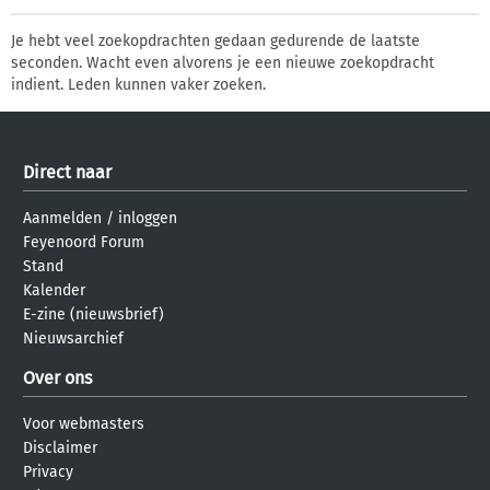
Je hebt veel zoekopdrachten gedaan gedurende de laatste
seconden. Wacht even alvorens je een nieuwe zoekopdracht
indient. Leden kunnen vaker zoeken.
Direct naar
Aanmelden
/
inloggen
Feyenoord Forum
Stand
Kalender
E-zine (nieuwsbrief)
Nieuwsarchief
Over ons
Voor webmasters
Disclaimer
Privacy