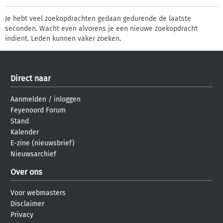
Je hebt veel zoekopdrachten gedaan gedurende de laatste
seconden. Wacht even alvorens je een nieuwe zoekopdracht
indient. Leden kunnen vaker zoeken.
Direct naar
Aanmelden
/
inloggen
Feyenoord Forum
Stand
Kalender
E-zine (nieuwsbrief)
Nieuwsarchief
Over ons
Voor webmasters
Disclaimer
Privacy