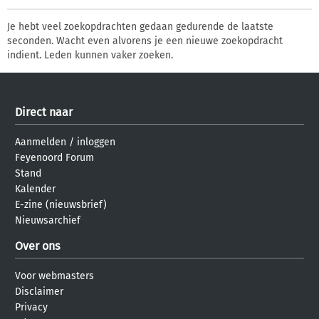
Je hebt veel zoekopdrachten gedaan gedurende de laatste
seconden. Wacht even alvorens je een nieuwe zoekopdracht
indient. Leden kunnen vaker zoeken.
Direct naar
Aanmelden
/
inloggen
Feyenoord Forum
Stand
Kalender
E-zine (nieuwsbrief)
Nieuwsarchief
Over ons
Voor webmasters
Disclaimer
Privacy