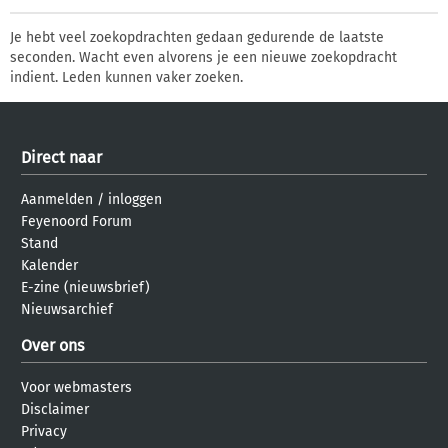
Je hebt veel zoekopdrachten gedaan gedurende de laatste
seconden. Wacht even alvorens je een nieuwe zoekopdracht
indient. Leden kunnen vaker zoeken.
Direct naar
Aanmelden
/
inloggen
Feyenoord Forum
Stand
Kalender
E-zine (nieuwsbrief)
Nieuwsarchief
Over ons
Voor webmasters
Disclaimer
Privacy