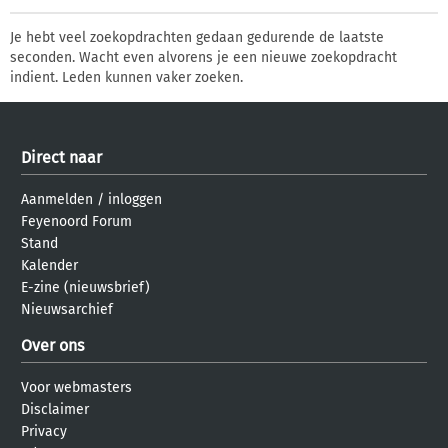
Je hebt veel zoekopdrachten gedaan gedurende de laatste
seconden. Wacht even alvorens je een nieuwe zoekopdracht
indient. Leden kunnen vaker zoeken.
Direct naar
Aanmelden
/
inloggen
Feyenoord Forum
Stand
Kalender
E-zine (nieuwsbrief)
Nieuwsarchief
Over ons
Voor webmasters
Disclaimer
Privacy