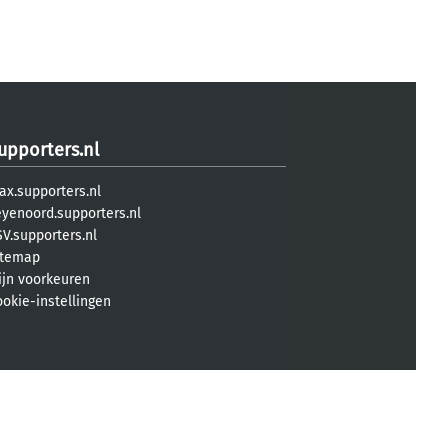
upporters.nl
ax.supporters.nl
eyenoord.supporters.nl
V.supporters.nl
itemap
ijn voorkeuren
ookie-instellingen