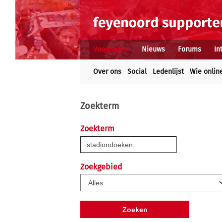
Voorpagina
Nieuws
Forums
In
Over ons
Social
Ledenlijst
Wie onlin
Zoekterm
Zoekterm
Zoekgebied