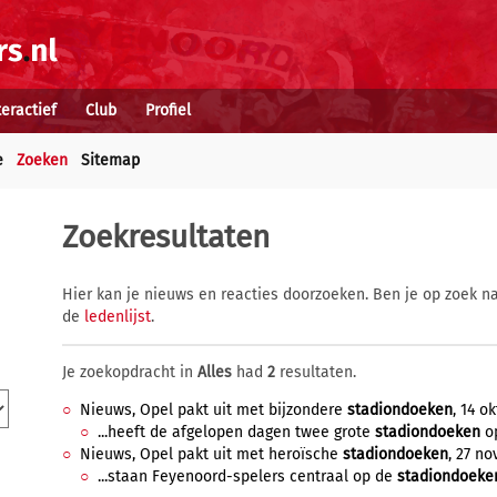
teractief
Club
Profiel
e
Zoeken
Sitemap
Zoekresultaten
Hier kan je nieuws en reacties doorzoeken. Ben je op zoek na
de
ledenlijst
.
Je zoekopdracht in
Alles
had
2
resultaten.
Nieuws, Opel pakt uit met bijzondere
stadiondoeken
, 14 o
...heeft de afgelopen dagen twee grote
stadiondoeken
op
Nieuws, Opel pakt uit met heroïsche
stadiondoeken
, 27 no
...staan Feyenoord-spelers centraal op de
stadiondoeke