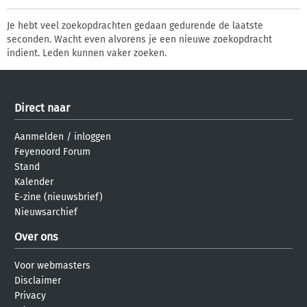
Je hebt veel zoekopdrachten gedaan gedurende de laatste
seconden. Wacht even alvorens je een nieuwe zoekopdracht
indient. Leden kunnen vaker zoeken.
Direct naar
Aanmelden
/
inloggen
Feyenoord Forum
Stand
Kalender
E-zine (nieuwsbrief)
Nieuwsarchief
Over ons
Voor webmasters
Disclaimer
Privacy