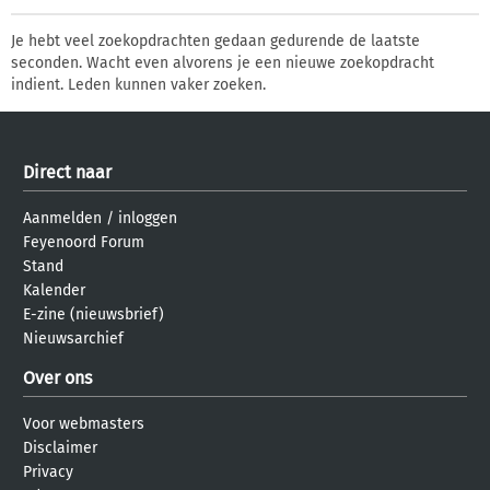
Je hebt veel zoekopdrachten gedaan gedurende de laatste
seconden. Wacht even alvorens je een nieuwe zoekopdracht
indient. Leden kunnen vaker zoeken.
Direct naar
Aanmelden
/
inloggen
Feyenoord Forum
Stand
Kalender
E-zine (nieuwsbrief)
Nieuwsarchief
Over ons
Voor webmasters
Disclaimer
Privacy