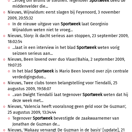
...vroeg om Bruins te steunen. Tegenover
Sportweek
deed de
middenvelder die...
Nieuws, Wijnaldum: eerst slagen bij Feyenoord, 3 november
2009, 20:55:32
In de nieuwe uitgave van
Sportweek
laat Georginio
Wijnaldum weten niet te vroeg...
Nieuws, Slory: ik dacht serieus aan stoppen, 23 september 2009,
18:02:54
...laat in een interview in het blad
Sportweek
weten vorig
seizoen serieus aan...
Nieuws, Been lovend over duo Vlaar/Bahia, 2 september 2009,
19:07:35
In het blad
Sportweek
is Mario Been lovend over zijn centrale
verdedigingsduo...
Nieuws, Twee clubs tonen belangstelling voor Tiendalli, 25
augustus 2009, 19:58:07
...van Dwight Tiendalli laat tegenover
Sportweek
weten dat hij
deze week met...
Nieuws, 'Valencia heeft vooralsnog geen geld voor De Guzman',
25 augustus 2009, 13:34:44
Tegenover
Sportweek
bevestigde de zaakwaarnemer van
Jonathan de Guzman de...
Nieuws, 'Makaay vervangt De Guzman in de basis' [update], 21