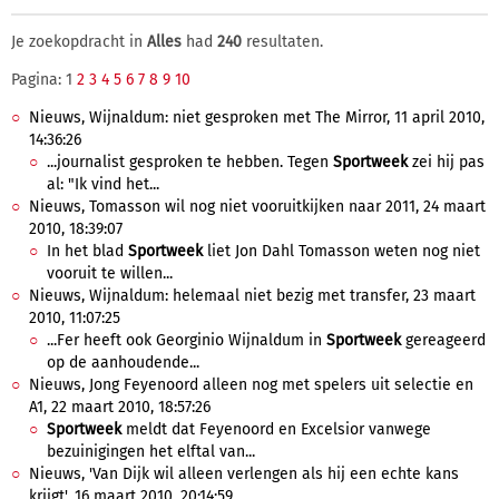
Je zoekopdracht in
Alles
had
240
resultaten.
Pagina: 1
2
3
4
5
6
7
8
9
10
Nieuws, Wijnaldum: niet gesproken met The Mirror, 11 april 2010,
14:36:26
...journalist gesproken te hebben. Tegen
Sportweek
zei hij pas
al: "Ik vind het...
Nieuws, Tomasson wil nog niet vooruitkijken naar 2011, 24 maart
2010, 18:39:07
In het blad
Sportweek
liet Jon Dahl Tomasson weten nog niet
vooruit te willen...
Nieuws, Wijnaldum: helemaal niet bezig met transfer, 23 maart
2010, 11:07:25
...Fer heeft ook Georginio Wijnaldum in
Sportweek
gereageerd
op de aanhoudende...
Nieuws, Jong Feyenoord alleen nog met spelers uit selectie en
A1, 22 maart 2010, 18:57:26
Sportweek
meldt dat Feyenoord en Excelsior vanwege
bezuinigingen het elftal van...
Nieuws, 'Van Dijk wil alleen verlengen als hij een echte kans
krijgt', 16 maart 2010, 20:14:59