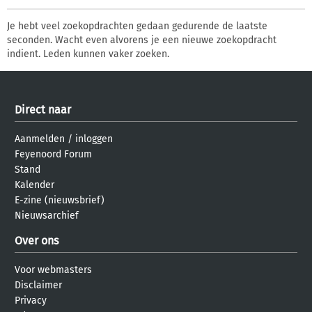
Je hebt veel zoekopdrachten gedaan gedurende de laatste
seconden. Wacht even alvorens je een nieuwe zoekopdracht
indient. Leden kunnen vaker zoeken.
Direct naar
Aanmelden
/
inloggen
Feyenoord Forum
Stand
Kalender
E-zine (nieuwsbrief)
Nieuwsarchief
Over ons
Voor webmasters
Disclaimer
Privacy