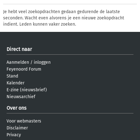
Je hebt veel zoekopdrachten gedaan gedurende de laatste
seconden. Wacht even alvorens je een nieuwe zoekopdracht
indient. Leden kunnen vaker zoeken.
Direct naar
Aanmelden
/
inloggen
Feyenoord Forum
Stand
Kalender
E-zine (nieuwsbrief)
Nieuwsarchief
Over ons
Voor webmasters
Disclaimer
Privacy