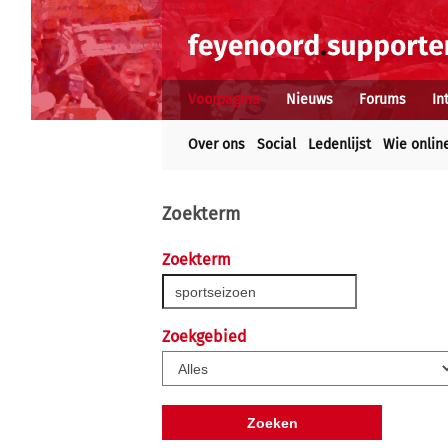
Voorpagina
Nieuws
Forums
In
Over ons
Social
Ledenlijst
Wie onlin
Zoekterm
Zoekterm
Zoekgebied