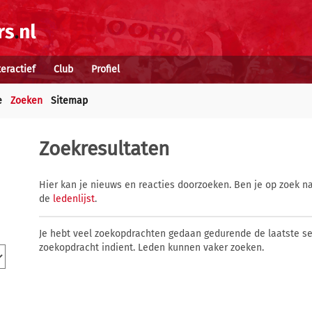
teractief
Club
Profiel
e
Zoeken
Sitemap
Zoekresultaten
Hier kan je nieuws en reacties doorzoeken. Ben je op zoek na
de
ledenlijst
.
Je hebt veel zoekopdrachten gedaan gedurende de laatste s
zoekopdracht indient. Leden kunnen vaker zoeken.