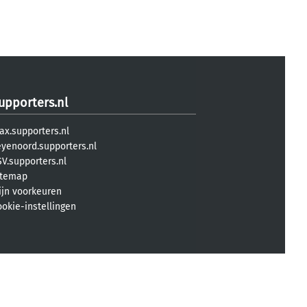
upporters.nl
ax.supporters.nl
eyenoord.supporters.nl
V.supporters.nl
itemap
ijn voorkeuren
ookie-instellingen