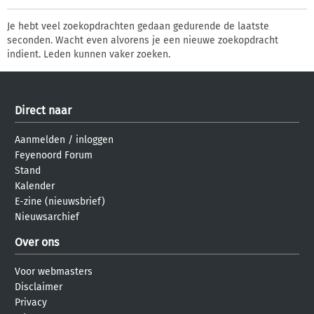
Je hebt veel zoekopdrachten gedaan gedurende de laatste
seconden. Wacht even alvorens je een nieuwe zoekopdracht
indient. Leden kunnen vaker zoeken.
Direct naar
Aanmelden
/
inloggen
Feyenoord Forum
Stand
Kalender
E-zine (nieuwsbrief)
Nieuwsarchief
Over ons
Voor webmasters
Disclaimer
Privacy