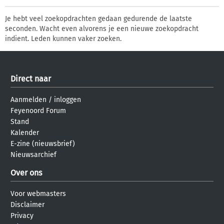
Je hebt veel zoekopdrachten gedaan gedurende de laatste
seconden. Wacht even alvorens je een nieuwe zoekopdracht
indient. Leden kunnen vaker zoeken.
Direct naar
Aanmelden
/
inloggen
Feyenoord Forum
Stand
Kalender
E-zine (nieuwsbrief)
Nieuwsarchief
Over ons
Voor webmasters
Disclaimer
Privacy