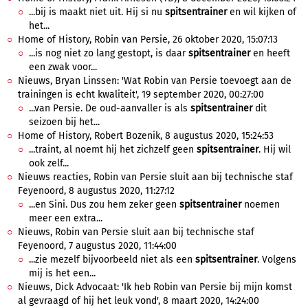
...bij is maakt niet uit. Hij si nu
spitsentrainer
en wil kijken of
het...
Home of History, Robin van Persie, 26 oktober 2020, 15:07:13
...is nog niet zo lang gestopt, is daar
spitsentrainer
en heeft
een zwak voor...
Nieuws, Bryan Linssen: 'Wat Robin van Persie toevoegt aan de
trainingen is echt kwaliteit', 19 september 2020, 00:27:00
...van Persie. De oud-aanvaller is als
spitsentrainer
dit
seizoen bij het...
Home of History, Robert Bozenik, 8 augustus 2020, 15:24:53
...traint, al noemt hij het zichzelf geen
spitsentrainer
. Hij wil
ook zelf...
Nieuws reacties, Robin van Persie sluit aan bij technische staf
Feyenoord, 8 augustus 2020, 11:27:12
...en Sini. Dus zou hem zeker geen
spitsentrainer
noemen
meer een extra...
Nieuws, Robin van Persie sluit aan bij technische staf
Feyenoord, 7 augustus 2020, 11:44:00
...zie mezelf bijvoorbeeld niet als een
spitsentrainer
. Volgens
mij is het een...
Nieuws, Dick Advocaat: 'Ik heb Robin van Persie bij mijn komst
al gevraagd of hij het leuk vond', 8 maart 2020, 14:24:00