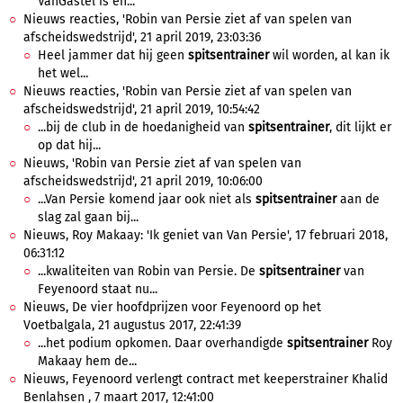
VanGastel is en...
Nieuws reacties, 'Robin van Persie ziet af van spelen van
afscheidswedstrijd', 21 april 2019, 23:03:36
Heel jammer dat hij geen
spitsentrainer
wil worden, al kan ik
het wel...
Nieuws reacties, 'Robin van Persie ziet af van spelen van
afscheidswedstrijd', 21 april 2019, 10:54:42
...bij de club in de hoedanigheid van
spitsentrainer
, dit lijkt er
op dat hij...
Nieuws, 'Robin van Persie ziet af van spelen van
afscheidswedstrijd', 21 april 2019, 10:06:00
...Van Persie komend jaar ook niet als
spitsentrainer
aan de
slag zal gaan bij...
Nieuws, Roy Makaay: 'Ik geniet van Van Persie', 17 februari 2018,
06:31:12
...kwaliteiten van Robin van Persie. De
spitsentrainer
van
Feyenoord staat nu...
Nieuws, De vier hoofdprijzen voor Feyenoord op het
Voetbalgala, 21 augustus 2017, 22:41:39
...het podium opkomen. Daar overhandigde
spitsentrainer
Roy
Makaay hem de...
Nieuws, Feyenoord verlengt contract met keeperstrainer Khalid
Benlahsen , 7 maart 2017, 12:41:00