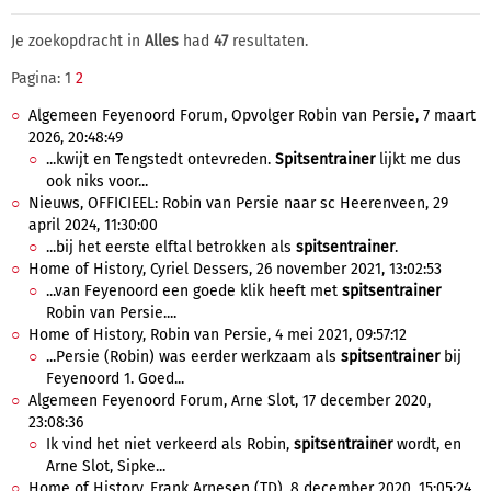
Je zoekopdracht in
Alles
had
47
resultaten.
Pagina: 1
2
Algemeen Feyenoord Forum, Opvolger Robin van Persie, 7 maart
2026, 20:48:49
...kwijt en Tengstedt ontevreden.
Spitsentrainer
lijkt me dus
ook niks voor...
Nieuws, OFFICIEEL: Robin van Persie naar sc Heerenveen, 29
april 2024, 11:30:00
...bij het eerste elftal betrokken als
spitsentrainer
.
Home of History, Cyriel Dessers, 26 november 2021, 13:02:53
...van Feyenoord een goede klik heeft met
spitsentrainer
Robin van Persie....
Home of History, Robin van Persie, 4 mei 2021, 09:57:12
...Persie (Robin) was eerder werkzaam als
spitsentrainer
bij
Feyenoord 1. Goed...
Algemeen Feyenoord Forum, Arne Slot, 17 december 2020,
23:08:36
Ik vind het niet verkeerd als Robin,
spitsentrainer
wordt, en
Arne Slot, Sipke...
Home of History, Frank Arnesen (TD), 8 december 2020, 15:05:24