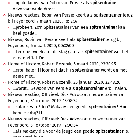
...op de komst van Robin van Persie als
spitsentrainer
.
Advocaat wilde direct...
Nieuws reacties, Robin van Persie keert als
spitsentrainer
terug
bij Feyenoord, 7 maart 2020, 18:12:37
...probeert. Zo'n Spitzentrainer van een
spitsentrainer
kan
heel goede...
Nieuws, Robin van Persie keert als
spitsentrainer
terug bij
Feyenoord, 6 maart 2020, 00:32:00
...keer per week aan de slag gaat als
spitsentrainer
van het
eerste elftal. De...
Home of History, Robert Bozenik, 5 maart 2020, 23:30:25
...erbij halen ! Hoor net dat hij
spitsentrainer
wordt en met
name met...
Home of History, Robert Bozenik, 25 januari 2020, 22:48:26
...wordt... Gewoon Van Persie als
spitsentrainer
erbij halen.
Nieuws reacties, Officieel: Dick Advocaat nieuwe trainer van
Feyenoord, 31 oktober 2019, 13:08:32
...salaris van 2 ton? Makaay een goede
spitsentrainer
? Hoe
kom je erbij? Hij...
Nieuws reacties, Officieel: Dick Advocaat nieuwe trainer van
Feyenoord, 31 oktober 2019, 12:00:34
...als Makaay die voor de jeugd een goede
spitsentrainer
is.