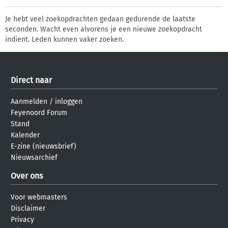
Je hebt veel zoekopdrachten gedaan gedurende de laatste
seconden. Wacht even alvorens je een nieuwe zoekopdracht
indient. Leden kunnen vaker zoeken.
Direct naar
Aanmelden
/
inloggen
Feyenoord Forum
Stand
Kalender
E-zine (nieuwsbrief)
Nieuwsarchief
Over ons
Voor webmasters
Disclaimer
Privacy