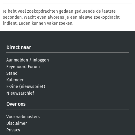
Je hebt veel zoekopdrachten gedaan gedurende de laatste
seconden. Wacht even alvorens je een nieuwe zoekopdracht
indient. Leden kunnen vaker zoeken.
Direct naar
Aanmelden
/
inloggen
Feyenoord Forum
Stand
Kalender
E-zine (nieuwsbrief)
Nieuwsarchief
Over ons
Voor webmasters
Disclaimer
Privacy