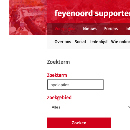
Voorpagina
Nieuws
Forums
In
Over ons
Social
Ledenlijst
Wie onlin
Zoekterm
Zoekterm
Zoekgebied