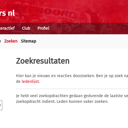
teractief
Club
Profiel
e
Zoeken
Sitemap
Zoekresultaten
Hier kan je nieuws en reacties doorzoeken. Ben je op zoek na
de
ledenlijst
.
Je hebt veel zoekopdrachten gedaan gedurende de laatste s
zoekopdracht indient. Leden kunnen vaker zoeken.