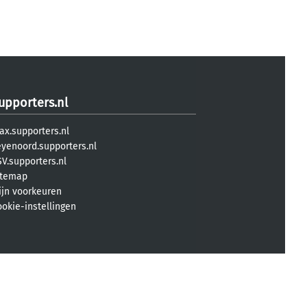
upporters.nl
ax.supporters.nl
eyenoord.supporters.nl
V.supporters.nl
itemap
ijn voorkeuren
ookie-instellingen