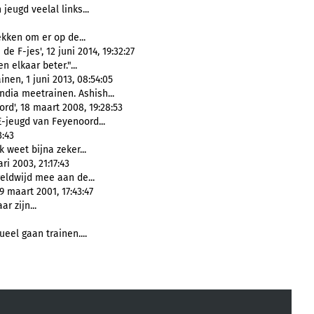
jeugd veelal links...
kken om er op de...
e F-jes', 12 juni 2014, 19:32:27
 elkaar beter."...
nen, 1 juni 2013, 08:54:05
India meetrainen. Ashish...
rd', 18 maart 2008, 19:28:53
E-jeugd van Feyenoord...
3:43
k weet bijna zeker...
i 2003, 21:17:43
ldwijd mee aan de...
 maart 2001, 17:43:47
r zijn...
ueel gaan trainen....