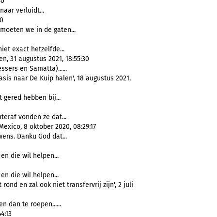
40
naar verluidt...
10
moeten we in de gaten...
iet exact hetzelfde...
n, 31 augustus 2021, 18:55:30
Dessers en Samatta)......
is naar De Kuip halen', 18 augustus 2021,
t gered hebben bij...
eraf vonden ze dat...
exico, 8 oktober 2020, 08:29:17
ens. Danku God dat...
en die wil helpen...
en die wil helpen...
nd en zal ook niet transfervrij zijn', 2 juli
n dan te roepen......
4:13