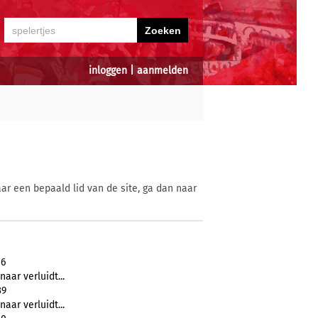
inloggen
|
aanmelden
ar een bepaald lid van de site, ga dan naar
06
naar verluidt...
39
naar verluidt...