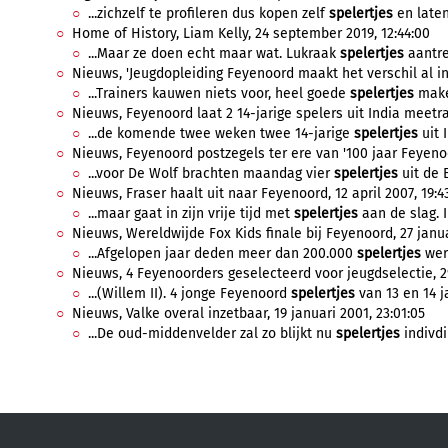
...zichzelf te profileren dus kopen zelf
spelertjes
en laten 
Home of History, Liam Kelly, 24 september 2019, 12:44:00
...Maar ze doen echt maar wat. Lukraak
spelertjes
aantre
Nieuws, 'Jeugdopleiding Feyenoord maakt het verschil al in d
...Trainers kauwen niets voor, heel goede
spelertjes
maken
Nieuws, Feyenoord laat 2 14-jarige spelers uit India meetrai
...de komende twee weken twee 14-jarige
spelertjes
uit 
Nieuws, Feyenoord postzegels ter ere van '100 jaar Feyenoo
...voor De Wolf brachten maandag vier
spelertjes
uit de 
Nieuws, Fraser haalt uit naar Feyenoord, 12 april 2007, 19:4
...maar gaat in zijn vrije tijd met
spelertjes
aan de slag. I
Nieuws, Wereldwijde Fox Kids finale bij Feyenoord, 27 januar
...Afgelopen jaar deden meer dan 200.000
spelertjes
were
Nieuws, 4 Feyenoorders geselecteerd voor jeugdselectie, 29
...(Willem II). 4 jonge Feyenoord
spelertjes
van 13 en 14 jaa
Nieuws, Valke overal inzetbaar, 19 januari 2001, 23:01:05
...De oud-middenvelder zal zo blijkt nu
spelertjes
indivdi