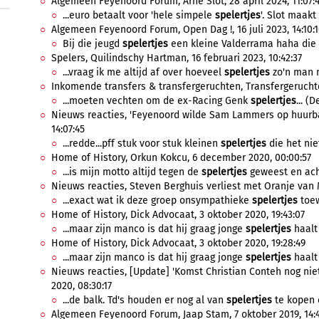
Algemeen Feyenoord Forum, Arne Slot, 28 april 2024, 11:07:
...euro betaalt voor 'hele simpele
spelertjes
'. Slot maakt 
Algemeen Feyenoord Forum, Open Dag !, 16 juli 2023, 14:10:
Bij die jeugd
spelertjes
een kleine Valderrama haha die 
Spelers, Quilindschy Hartman, 16 februari 2023, 10:42:37
...vraag ik me altijd af over hoeveel
spelertjes
zo'n man n
Inkomende transfers & transfergeruchten, Transfergeruchte
...moeten vechten om de ex-Racing Genk
spelertjes
... (
Nieuws reacties, 'Feyenoord wilde Sam Lammers op huurbas
14:07:45
...redde...pff stuk voor stuk kleinen
spelertjes
die het nie
Home of History, Orkun Kokcu, 6 december 2020, 00:00:57
...is mijn motto altijd tegen de
spelertjes
geweest en acht
Nieuws reacties, Steven Berghuis verliest met Oranje van M
...exact wat ik deze groep onsympathieke
spelertjes
toew
Home of History, Dick Advocaat, 3 oktober 2020, 19:43:07
...maar zijn manco is dat hij graag jonge
spelertjes
haalt 
Home of History, Dick Advocaat, 3 oktober 2020, 19:28:49
...maar zijn manco is dat hij graag jonge
spelertjes
haalt 
Nieuws reacties, [Update] 'Komst Christian Conteh nog niet ro
2020, 08:30:17
...de balk. Td's houden er nog al van
spelertjes
te kopen e
Algemeen Feyenoord Forum, Jaap Stam, 7 oktober 2019, 14:4