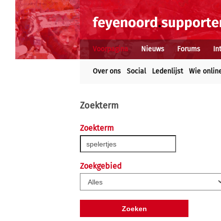
Voorpagina
Nieuws
Forums
In
Over ons
Social
Ledenlijst
Wie onlin
Zoekterm
Zoekterm
Zoekgebied