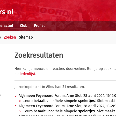
teractief
Club
Profiel
e
Zoeken
Sitemap
Zoekresultaten
Hier kan je nieuws en reacties doorzoeken. Ben je op zoek na
de
ledenlijst
.
Je zoekopdracht in
Alles
had
21
resultaten.
Algemeen Feyenoord Forum, Arne Slot, 28 april 2024, 16:15:
...euro betaalt voor 'hele simpele
spelertjes
'. Slot maakt 
Algemeen Feyenoord Forum, Arne Slot, 28 april 2024, 13:49:
...euro betaalt voor 'hele simpele
spelertjes
'. Slot maakt 