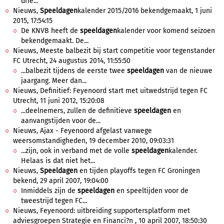
drie...
Nieuws,
Speeldagen
kalender 2015/2016 bekendgemaakt, 1 juni
2015, 17:54:15
De KNVB heeft de
speeldagen
kalender voor komend seizoen
bekendgemaakt. De...
Nieuws, Meeste balbezit bij start competitie voor tegenstander
FC Utrecht, 24 augustus 2014, 11:55:50
...balbezit tijdens de eerste twee
speeldagen
van de nieuwe
jaargang. Meer dan...
Nieuws, Definitief: Feyenoord start met uitwedstrijd tegen FC
Utrecht, 11 juni 2012, 15:20:08
...deelnemers, zullen de definitieve
speeldagen
en
aanvangstijden voor de...
Nieuws, Ajax - Feyenoord afgelast vanwege
weersomstandigheden, 19 december 2010, 09:03:31
...zijn, ook in verband met de volle
speeldagen
kalender.
Helaas is dat niet het...
Nieuws,
Speeldagen
en tijden playoffs tegen FC Groningen
bekend, 29 april 2007, 19:04:00
Inmiddels zijn de
speeldagen
en speeltijden voor de
tweestrijd tegen FC...
Nieuws, Feyenoord: uitbreiding supportersplatform met
adviesgroepen Strategie en Financi?n , 10 april 2007, 18:50:30