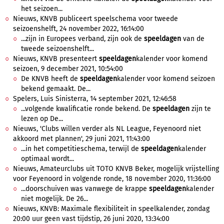
het seizoen...
Nieuws, KNVB publiceert speelschema voor tweede
seizoenshelft, 24 november 2022, 16:14:00
...zijn in Europees verband, zijn ook de
speeldagen
van de
tweede seizoenshelft...
Nieuws, KNVB presenteert
speeldagen
kalender voor komend
seizoen, 9 december 2021, 10:54:00
De KNVB heeft de
speeldagen
kalender voor komend seizoen
bekend gemaakt. De...
Spelers, Luis Sinisterra, 14 september 2021, 12:46:58
...volgende kwalificatie ronde bekend. De
speeldagen
zijn te
lezen op De...
Nieuws, 'Clubs willen verder als NL League, Feyenoord niet
akkoord met plannen', 29 juni 2021, 11:43:00
...in het competitieschema, terwijl de
speeldagen
kalender
optimaal wordt...
Nieuws, Amateurclubs uit TOTO KNVB Beker, mogelijk vrijstelling
voor Feyenoord in volgende ronde, 18 november 2020, 11:36:00
...doorschuiven was vanwege de krappe
speeldagen
kalender
niet mogelijk. De 26...
Nieuws, KNVB: Maximale flexibiliteit in speelkalender, zondag
20:00 uur geen vast tijdstip, 26 juni 2020, 13:34:00