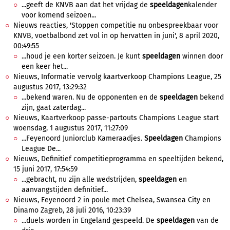
...geeft de KNVB aan dat het vrijdag de
speeldagen
kalender
voor komend seizoen...
Nieuws reacties, 'Stoppen competitie nu onbespreekbaar voor
KNVB, voetbalbond zet vol in op hervatten in juni', 8 april 2020,
00:49:55
...houd je een korter seizoen. Je kunt
speeldagen
winnen door
een keer het...
Nieuws, Informatie vervolg kaartverkoop Champions League, 25
augustus 2017, 13:29:32
...bekend waren. Nu de opponenten en de
speeldagen
bekend
zijn, gaat zaterdag...
Nieuws, Kaartverkoop passe-partouts Champions League start
woensdag, 1 augustus 2017, 11:27:09
...Feyenoord Juniorclub Kameraadjes.
Speeldagen
Champions
League De...
Nieuws, Definitief competitieprogramma en speeltijden bekend,
15 juni 2017, 17:54:59
...gebracht, nu zijn alle wedstrijden,
speeldagen
en
aanvangstijden definitief...
Nieuws, Feyenoord 2 in poule met Chelsea, Swansea City en
Dinamo Zagreb, 28 juli 2016, 10:23:39
...duels worden in Engeland gespeeld. De
speeldagen
van de