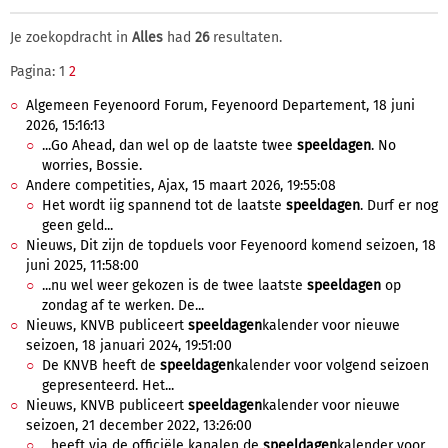
Je zoekopdracht in
Alles
had
26
resultaten.
Pagina: 1
2
Algemeen Feyenoord Forum, Feyenoord Departement, 18 juni
2026, 15:16:13
...Go Ahead, dan wel op de laatste twee
speeldagen
. No
worries, Bossie.
Andere competities, Ajax, 15 maart 2026, 19:55:08
Het wordt iig spannend tot de laatste
speeldagen
. Durf er nog
geen geld...
Nieuws, Dit zijn de topduels voor Feyenoord komend seizoen, 18
juni 2025, 11:58:00
...nu wel weer gekozen is de twee laatste
speeldagen
op
zondag af te werken. De...
Nieuws, KNVB publiceert
speeldagen
kalender voor nieuwe
seizoen, 18 januari 2024, 19:51:00
De KNVB heeft de
speeldagen
kalender voor volgend seizoen
gepresenteerd. Het...
Nieuws, KNVB publiceert
speeldagen
kalender voor nieuwe
seizoen, 21 december 2022, 13:26:00
...heeft via de officiële kanalen de
speeldagen
kalender voor