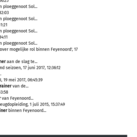
56:25
n ploeggenoot Sol...
32:03
n ploeggenoot Sol...
1:21
n ploeggenoot Sol...
4:11
n ploeggenoot Sol...
over mogelijke rol binnen Feyenoord', 17
ner
aan de slag te...
seizoen, 17 juni 2017, 12:36:12
.
 19 mei 2017, 06:45:39
rainer
van de...
33:58
r
van Feyenoord...
eugdopleiding, 1 juli 2015, 15:37:49
iner
binnen Feyenoord...