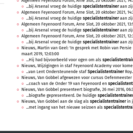
Algemeen Feyenoord Forum, Arne Slot, 20 oktober 2021, 14:
...bij Arsenal vroeg de huidige
specialistentrainer
aan zij
Algemeen Feyenoord Forum, Arne Slot, 20 oktober 2021, 14:
...bij Arsenal vroeg de huidige
specialistentrainer
aan zij
Algemeen Feyenoord Forum, Arne Slot, 20 oktober 2021, 13:1
...bij Arsenal vroeg de huidige
specialistentrainer
aan zij
Algemeen Feyenoord Forum, Arne Slot, 20 oktober 2021, 12:3
...bij Arsenal vroeg de huidige
specialistentrainer
aan zij
Nieuws, Martin van Geel: 'In gesprek met Robin van Persie 
maart 2019, 12:03:00
...Hij had bijvoorbeeld voor ogen om als
specialistentrai
Nieuws, Wijzigingen in staf Feyenoord Academy voor komend 
...van Lent Ondersteunende staf
Specialistentrainer
Roy..
Nieuws, Van Gobbel afgewezen voor cursus Oefenmeester I,
...coach van de Onder 19 van Feyenoord en
specialistent
Nieuws, Van Gobbel presenteert biografie, 26 mei 2016, 06:
...biografie gepresenteerd. De huidige
specialistentraine
Nieuws, Van Gobbel aan de slag als
specialistentrainer
in j
...met ingang van het nieuwe seizoen als
specialistentra