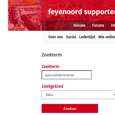
Voorpagina
Nieuws
Forums
In
Over ons
Social
Ledenlijst
Wie onlin
Zoekterm
Zoekterm
Zoekgebied