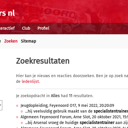
teractief
Club
Profiel
e
Zoeken
Sitemap
Zoekresultaten
Hier kan je nieuws en reacties doorzoeken. Ben je op zoek na
de
ledenlijst
.
Je zoekopdracht in
Alles
had
11
resultaten.
Jeugdopleiding, Feyenoord O17, 9 mei 2022, 20:20:09
...hij veelvuldig gebruik maakt van de
specialistentraine
Algemeen Feyenoord Forum, Arne Slot, 20 oktober 2021, 15:
...bij Arsenal vroeg de huidige
specialistentrainer
aan zij