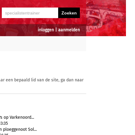
inloggen
|
aanmelden
ar een bepaald lid van de site, ga dan naar
r
s op Varkenoord...
13:35
n ploeggenoot Sol...