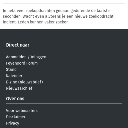
Je hebt veel zoekopdrachten gedaan gedurende de laatste
seconden. Wacht even alvorens je een nieuwe zoekopdracht
indient. Leden kunnen vaker zoeken.
Direct naar
Aanmelden
/
inloggen
Feyenoord Forum
Stand
Kalender
E-zine (nieuwsbrief)
Nieuwsarchief
Over ons
Voor webmasters
Disclaimer
Privacy