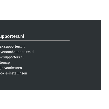
upporters.nl
ax.supporters.nl
eyenoord.supporters.nl
V.supporters.nl
itemap
ijn voorkeuren
ookie-instellingen