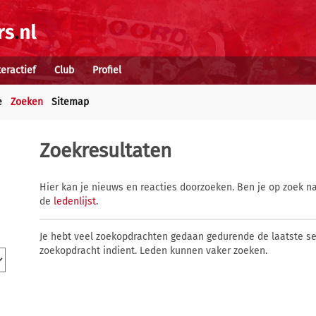
teractief
Club
Profiel
e
Zoeken
Sitemap
Zoekresultaten
Hier kan je nieuws en reacties doorzoeken. Ben je op zoek na
de
ledenlijst
.
Je hebt veel zoekopdrachten gedaan gedurende de laatste s
zoekopdracht indient. Leden kunnen vaker zoeken.