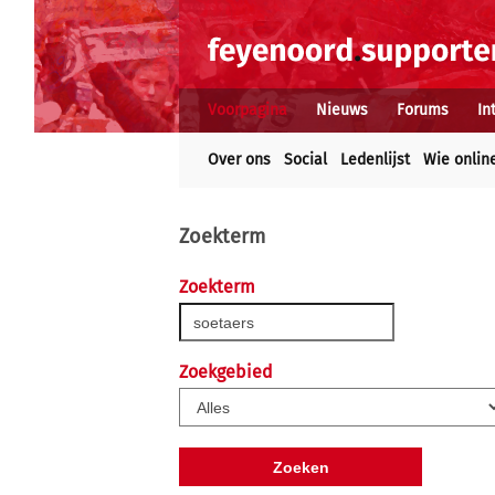
Voorpagina
Nieuws
Forums
In
Over ons
Social
Ledenlijst
Wie onlin
Zoekterm
Zoekterm
Zoekgebied