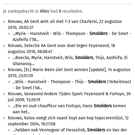
Je zoekopdracht in
Alles
had
6
resultaten.
Nieuws, AA Gent wint uit met 1-3 van Charleroi, 22 augustus
2010, 20:02:37
...Myrie - Hanstveit - Wils - Thompson -
Smolders
- De Smet -
Azofeifa ('56...
Nieuws, Selectie AA Gent voor duel tegen Feyenoord, 18
augustus 2010, 06:58:47
...Boeckx, Myrie, Hanstveit, Wils,
Smolders
, Thijs, Azofeifa, El
Ghanassy,...
Nieuws, [EL] Mario Been ziet Gent winnen [update], 14 augustus
2010, 23:57:39
...Wils - Hanstveit - Thompson - Thijs -
Smolders
('Arbeitman)
- De Smet ('46...
Nieuws, Vanavond Andere Tijden Sport: Feyenoord & Fortuyn, 26
juli 2009, 13:20:19
...Bie en oud-chauffeur van Fortuyn, Hans
Smolders
komen
aan het...
Nieuws, Kalou voegt zich naast Kuyt aan kop topscorerslijst, 12
september 2004, 16:27:08
...hebben ook Vennegoor of Hesselink,
Smolders
en Van der