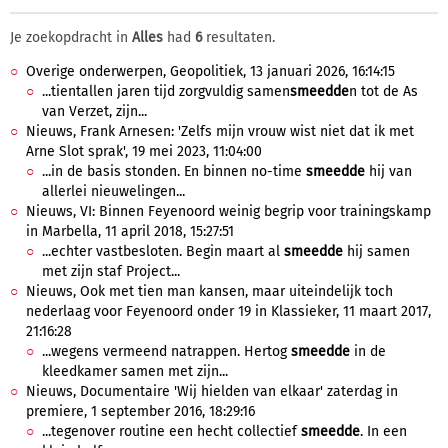
Je zoekopdracht in
Alles
had
6
resultaten.
Overige onderwerpen, Geopolitiek, 13 januari 2026, 16:14:15
...tientallen jaren tijd zorgvuldig samen
smeedde
n tot de As
van Verzet, zijn...
Nieuws, Frank Arnesen: 'Zelfs mijn vrouw wist niet dat ik met
Arne Slot sprak', 19 mei 2023, 11:04:00
...in de basis stonden. En binnen no-time
smeedde
hij van
allerlei nieuwelingen...
Nieuws, VI: Binnen Feyenoord weinig begrip voor trainingskamp
in Marbella, 11 april 2018, 15:27:51
...echter vastbesloten. Begin maart al
smeedde
hij samen
met zijn staf Project...
Nieuws, Ook met tien man kansen, maar uiteindelijk toch
nederlaag voor Feyenoord onder 19 in Klassieker, 11 maart 2017,
21:16:28
...wegens vermeend natrappen. Hertog
smeedde
in de
kleedkamer samen met zijn...
Nieuws, Documentaire 'Wij hielden van elkaar' zaterdag in
premiere, 1 september 2016, 18:29:16
...tegenover routine een hecht collectief
smeedde
. In een