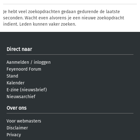
Je hebt veel zoekopdrachten gedaan gedurende de laatste
seconden. Wacht even alvorens je een nieuwe zoekopdracht
indient. Leden kunnen vaker zoeken.
Direct naar
Aanmelden
/
inloggen
Feyenoord Forum
Stand
Kalender
E-zine (nieuwsbrief)
Nieuwsarchief
Over ons
Voor webmasters
Disclaimer
Privacy