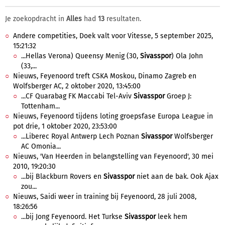
Je zoekopdracht in
Alles
had
13
resultaten.
Andere competities, Doek valt voor Vitesse, 5 september 2025,
15:21:32
...Hellas Verona) Queensy Menig (30,
Sivasspor
) Ola John
(33,...
Nieuws, Feyenoord treft CSKA Moskou, Dinamo Zagreb en
Wolfsberger AC, 2 oktober 2020, 13:45:00
...CF Quarabag FK Maccabi Tel-Aviv
Sivasspor
Groep J:
Tottenham...
Nieuws, Feyenoord tijdens loting groepsfase Europa League in
pot drie, 1 oktober 2020, 23:53:00
...Liberec Royal Antwerp Lech Poznan
Sivasspor
Wolfsberger
AC Omonia...
Nieuws, 'Van Heerden in belangstelling van Feyenoord', 30 mei
2010, 19:20:30
...bij Blackburn Rovers en
Sivasspor
niet aan de bak. Ook Ajax
zou...
Nieuws, Saidi weer in training bij Feyenoord, 28 juli 2008,
18:26:56
...bij Jong Feyenoord. Het Turkse
Sivasspor
leek hem