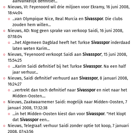
aanvankelijk definitief...
Nieuws, VI: Feyenoord wil drie miljoen voor Ekramy, 16 juni 2008,
18:44:04
...van Olympique Nice, Real Murcia en
Sivasspor
. Die clubs
zouden hem willen...
Nieuws, AD: Nog geen sprake van verkoop Saidi, 16 juni 2008,
07:18:04
...het Algemeen Dagblad heeft het Turkse
Sivasspor
inderdaad
laten weten Karim...
Nieuws, 'Feyenoord verkoopt Saidi aan
Sivasspor
', 15 juni 2008,
15:54:25
...Karim Saidi definitief bij het Turkse
Sivasspor
. Na een half
jaar verhuur...
Nieuws, Saidi definitief verhuurd aan
Sivasspor
, 8 januari 2008,
16:24:27
...vertrekt dan toch definitief naar
Sivasspor
en niet naar het
Midden-Oosten....
Nieuws, Zaakwaarnemer Saidi: mogelijk naar Midden-Oosten, 7
januari 2008, 17:32:38
...in het Midden-Oosten kiest dan voor
Sivasspor
. "Het klopt
dat
Sivasspor
een...
Nieuws, Telegraaf: verhuur Saidi zonder optie tot koop, 7 januari
2008, 07:43:56