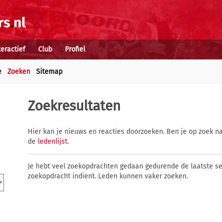
teractief
Club
Profiel
e
Zoeken
Sitemap
Zoekresultaten
Hier kan je nieuws en reacties doorzoeken. Ben je op zoek na
de
ledenlijst
.
Je hebt veel zoekopdrachten gedaan gedurende de laatste s
zoekopdracht indient. Leden kunnen vaker zoeken.