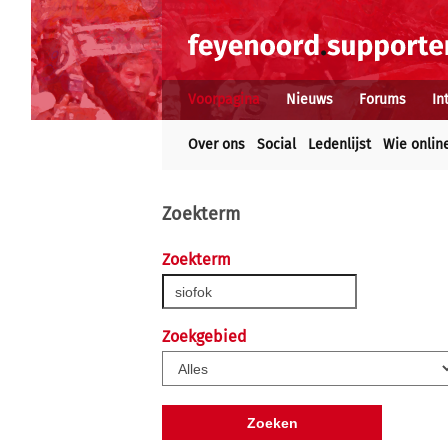
Voorpagina
Nieuws
Forums
In
Over ons
Social
Ledenlijst
Wie onlin
Zoekterm
Zoekterm
Zoekgebied