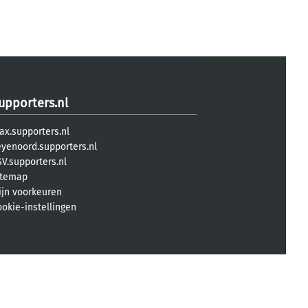
upporters.nl
ax.supporters.nl
eyenoord.supporters.nl
V.supporters.nl
itemap
ijn voorkeuren
ookie-instellingen